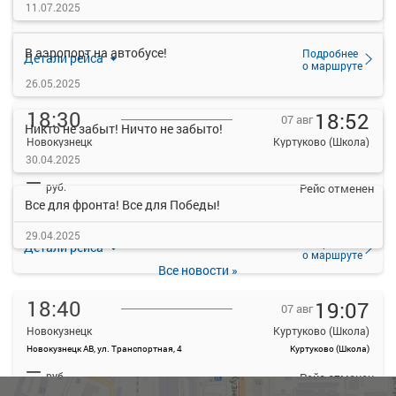
11.07.2025
В аэропорт на автобусе!
Подробнее
Детали рейса
о маршруте
26.05.2025
18:30
18:52
07 авг
Никто не забыт! Ничто не забыто!
Новокузнецк
Куртуково (Школа)
30.04.2025
Новокузнецк АВ, ул. Транспортная, 4
Куртуково (Школа)
—
руб.
Рейс отменен
Все для фронта! Все для Победы!
29.04.2025
Подробнее
Детали рейса
о маршруте
Все новости »
18:40
19:07
07 авг
Новокузнецк
Куртуково (Школа)
Новокузнецк АВ, ул. Транспортная, 4
Куртуково (Школа)
—
руб.
Рейс отменен