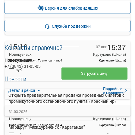
—
Продажа билетов
руб.
Версия для слабовидящих
прекращена
Подробнее
Детали рейса
Служба поддержки
о маршруте
15:10
15:37
Контакты справочной
07 авг
Новокузнецк
Куртуково (Школа)
Новокузнецк
Новокузнецк АВ, ул. Транспортная, 4
Куртуково (Школа)
+7 (3843) 31-05-05
—
руб.
Загрузить цену
Новости
Подробнее
Детали рейса
о маршруте
Открыта предварительная продажа проездных билетов с
промежуточного остановочного пункта «Красный Яр»
16:45
17:12
07 авг
31.03.2026
Новокузнецк
Куртуково (Школа)
Новокузнецк АВ, ул. Транспортная, 4
Куртуково (Школа)
Маршрут "Междуреченск - Караганда"
—
руб.
Рейс отменен