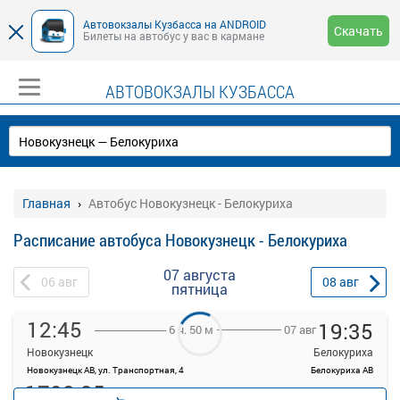
Автовокзалы Кузбасса на ANDROID
Скачать
Билеты на автобус у вас в кармане
АВТОВОКЗАЛЫ КУЗБАССА
Главная
Автобус Новокузнецк - Белокуриха
Расписание автобуса Новокузнецк - Белокуриха
07 августа
06
авг
08
авг
пятница
12:45
19:35
07 авг
6 ч. 50 м
Новокузнецк
Белокуриха
Новокузнецк АВ, ул. Транспортная, 4
Белокуриха АВ
1708.35
руб.