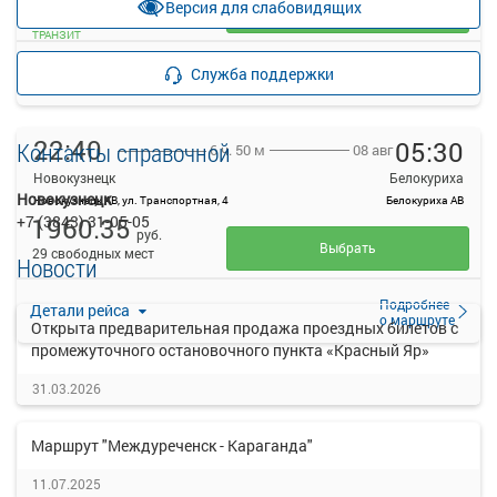
Версия для слабовидящих
Выбрать
ТРАНЗИТ
Подробнее
Детали рейса
Служба поддержки
о маршруте
22:40
05:30
Контакты справочной
08 авг
6 ч. 50 м
Новокузнецк
Белокуриха
Новокузнецк
Новокузнецк АВ, ул. Транспортная, 4
Белокуриха АВ
+7 (3843) 31-05-05
1960.35
руб.
Выбрать
29 свободных мест
Новости
Подробнее
Детали рейса
о маршруте
Открыта предварительная продажа проездных билетов с
промежуточного остановочного пункта «Красный Яр»
31.03.2026
Маршрут "Междуреченск - Караганда"
11.07.2025