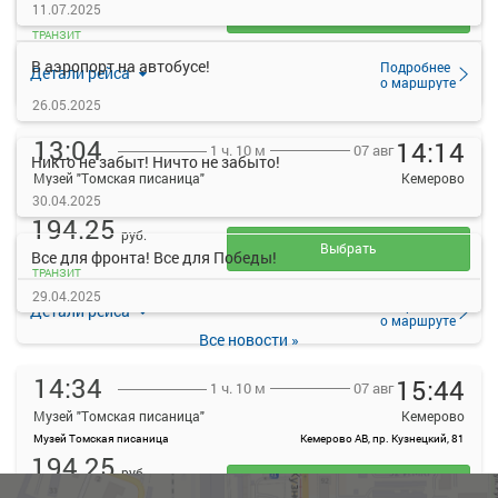
11.07.2025
Выбрать
ТРАНЗИТ
В аэропорт на автобусе!
Подробнее
Детали рейса
о маршруте
26.05.2025
13:04
14:14
07 авг
1 ч. 10 м
Никто не забыт! Ничто не забыто!
Музей "Томская писаница"
Кемерово
30.04.2025
Музей Томская писаница
Кемерово АВ, пр. Кузнецкий, 81
194.25
руб.
Выбрать
Все для фронта! Все для Победы!
ТРАНЗИТ
29.04.2025
Подробнее
Детали рейса
о маршруте
Все новости »
14:34
15:44
07 авг
1 ч. 10 м
Музей "Томская писаница"
Кемерово
Музей Томская писаница
Кемерово АВ, пр. Кузнецкий, 81
194.25
руб.
Выбрать