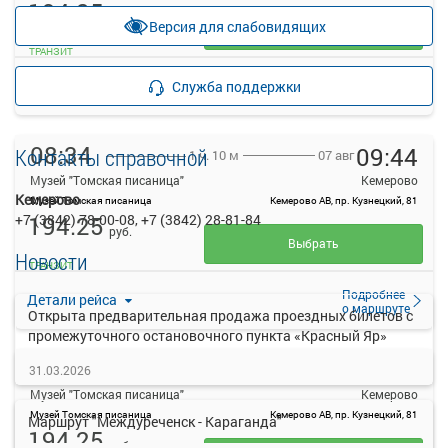
194.25
руб.
Версия для слабовидящих
Выбрать
ТРАНЗИТ
Подробнее
Детали рейса
Служба поддержки
о маршруте
08:34
09:44
Контакты справочной
07 авг
1 ч. 10 м
Музей "Томская писаница"
Кемерово
Кемерово
Музей Томская писаница
Кемерово АВ, пр. Кузнецкий, 81
+7 (3842) 78-00-08, +7 (3842) 28-81-84
194.25
руб.
Выбрать
Новости
ТРАНЗИТ
Подробнее
Детали рейса
о маршруте
Открыта предварительная продажа проездных билетов с
промежуточного остановочного пункта «Красный Яр»
10:54
12:04
07 авг
1 ч. 10 м
31.03.2026
Музей "Томская писаница"
Кемерово
Музей Томская писаница
Кемерово АВ, пр. Кузнецкий, 81
Маршрут "Междуреченск - Караганда"
194.25
руб.