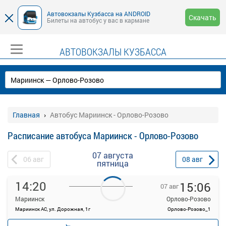
Автовокзалы Кузбасса на ANDROID
Скачать
Билеты на автобус у вас в кармане
АВТОВОКЗАЛЫ КУЗБАССА
Главная
Автобус Мариинск - Орлово-Розово
Расписание автобуса Мариинск - Орлово-Розово
07 августа
06
авг
08
авг
пятница
14:20
15:06
07 авг
Мариинск
Орлово-Розово
Мариинск АС, ул. Дорожная, 1г
Орлово-Розово_1
—
руб.