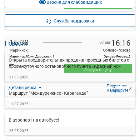
Версия для слабовидящих
Загрузить цену
Подробнее
Детали рейса
Служба поддержки
о маршруте
15:30
16:16
Новости
07 авг
Мариинск
Орлово-Розово
Мариинск АС, ул. Дорожная, 1г
Орлово-Розово_2
Открыта предварительная продажа проездных билетов с
—
промежуточного остановочного пункта «Красный Яр»
руб.
Загрузить цену
31.03.2026
Подробнее
Детали рейса
о маршруте
Маршрут "Междуреченск - Караганда"
11.07.2025
В аэропорт на автобусе!
26.05.2025