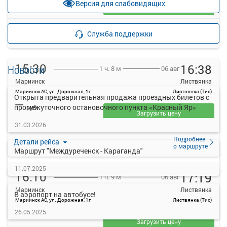
Версия для слабовидящих
Загрузить цену
Подробнее
Детали рейса
Служба поддержки
о маршруте
15:30
16:38
Новости
06 авг
1 ч. 8 м
Мариинск
Листвянка
Мариинск АС, ул. Дорожная, 1г
Листвянка (Тис)
Открыта предварительная продажа проездных билетов с
—
промежуточного остановочного пункта «Красный Яр»
руб.
Загрузить цену
31.03.2026
Подробнее
Детали рейса
о маршруте
Маршрут "Междуреченск - Караганда"
11.07.2025
16:10
17:19
06 авг
1 ч. 9 м
Мариинск
Листвянка
В аэропорт на автобусе!
Мариинск АС, ул. Дорожная, 1г
Листвянка (Тис)
—
26.05.2025
руб.
Загрузить цену