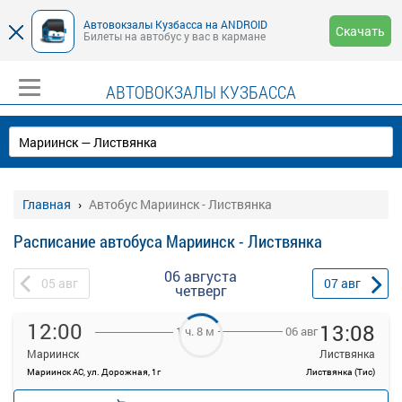
Автовокзалы Кузбасса на ANDROID
Скачать
Билеты на автобус у вас в кармане
АВТОВОКЗАЛЫ КУЗБАССА
Главная
Автобус Мариинск - Листвянка
Расписание автобуса Мариинск - Листвянка
06 августа
05
авг
07
авг
четверг
12:00
13:08
06 авг
1 ч. 8 м
Мариинск
Листвянка
Мариинск АС, ул. Дорожная, 1г
Листвянка (Тис)
—
руб.