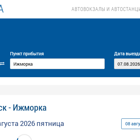
А
АВТОВОКЗАЛЫ И АВТОСТАНЦ
Пункт прибытия
Дата выезд
ск - Ижморка
вгуста
2026
пятница
08
авг