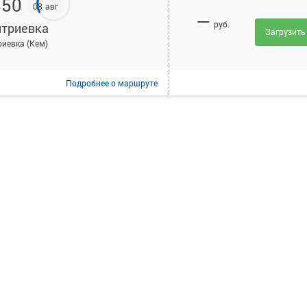
:50
08 авг
—
руб.
триевка
Загрузить
иевка (Кем)
Подробнее
о маршруте