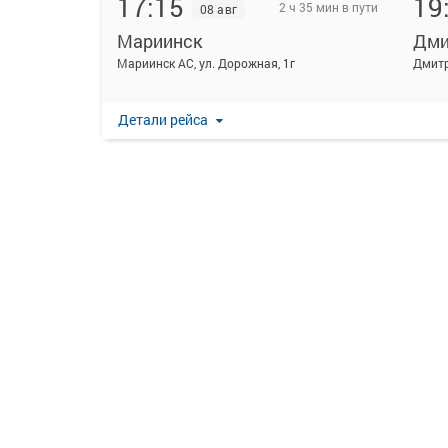
17:15
19
2 ч 35 мин в пути
08 авг
Мариинск
Дми
Мариинск АС, ул. Дорожная, 1г
Дмитр
Детали рейса