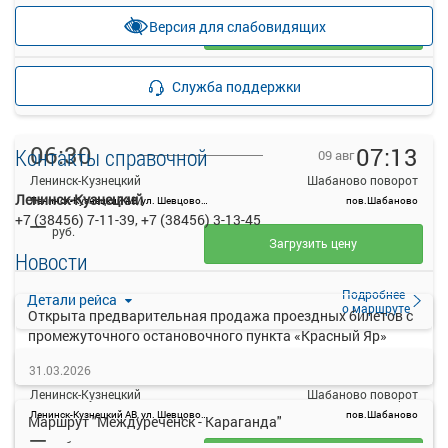
—
руб.
Версия для слабовидящих
Загрузить цену
Подробнее
Детали рейса
Служба поддержки
о маршруте
06:30
07:13
Контакты справочной
09 авг
Ленинск-Кузнецкий
Шабаново поворот
Ленинск-Кузнецкий
Ленинск-Кузнецкий АВ, ул. Шевцовой, 12
пов.Шабаново
+7 (38456) 7-11-39, +7 (38456) 3-13-45
—
руб.
Загрузить цену
Новости
Подробнее
Детали рейса
о маршруте
Открыта предварительная продажа проездных билетов с
промежуточного остановочного пункта «Красный Яр»
12:30
13:13
09 авг
31.03.2026
Ленинск-Кузнецкий
Шабаново поворот
Ленинск-Кузнецкий АВ, ул. Шевцовой, 12
пов.Шабаново
Маршрут "Междуреченск - Караганда"
—
руб.