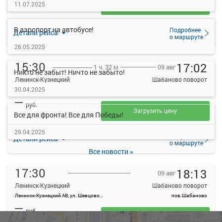
11.07.2025
Загрузить цену
В аэропорт на автобусе!
Подробнее
Детали рейса
о маршруте
26.05.2025
15:30
17:02
09 авг
1 ч. 32 м
Никто не забыт! Ничто не забыто!
Ленинск-Кузнецкий
Шабаново поворот
30.04.2025
Ленинск-Кузнецкий АВ, ул. Шевцовой, 12
пов.Шабаново
—
руб.
Загрузить цену
Все для фронта! Все для Победы!
29.04.2025
Подробнее
Детали рейса
о маршруте
Все новости »
17:30
18:13
09 авг
Ленинск-Кузнецкий
Шабаново поворот
Ленинск-Кузнецкий АВ, ул. Шевцовой, 12
пов.Шабаново
—
руб.
Загрузить цену