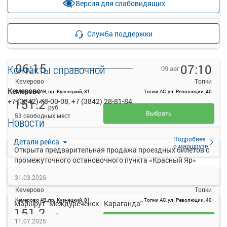
Версия для слабовидящих
прекращена
53 свободных мест
Подробнее
Детали рейса
Служба поддержки
о маршруте
06:15
07:10
Контакты справочной
09 авг
Кемерово
Топки
Кемерово
Кемерово АВ, пр. Кузнецкий, 81
Топки АС, ул. Революции, 40
+7 (3842) 78-00-08, +7 (3842) 28-81-84
151.2
руб.
Выбрать
53 свободных мест
Новости
Подробнее
Детали рейса
о маршруте
Открыта предварительная продажа проездных билетов с
промежуточного остановочного пункта «Красный Яр»
06:30
07:25
09 авг
31.03.2026
Кемерово
Топки
Кемерово АВ, пр. Кузнецкий, 81
Топки АС, ул. Революции, 40
Маршрут "Междуреченск - Караганда"
151.2
руб.
11.07.2025
Выбрать
54 свободных мест