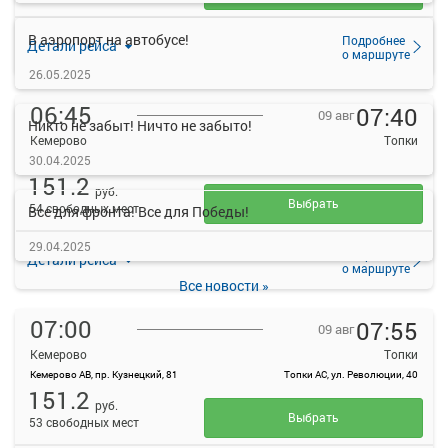
В аэропорт на автобусе!
Подробнее
Детали рейса
о маршруте
26.05.2025
06:45
07:40
09 авг
Никто не забыт! Ничто не забыто!
Кемерово
Топки
30.04.2025
Кемерово АВ, пр. Кузнецкий, 81
Топки АС, ул. Революции, 40
151.2
руб.
Выбрать
54 свободных мест
Все для фронта! Все для Победы!
29.04.2025
Подробнее
Детали рейса
о маршруте
Все новости »
07:00
07:55
09 авг
Кемерово
Топки
Кемерово АВ, пр. Кузнецкий, 81
Топки АС, ул. Революции, 40
151.2
руб.
Выбрать
53 свободных мест