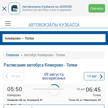
Автовокзалы Кузбасса на ANDROID
Скачать
Билеты на автобус у вас в кармане
АВТОВОКЗАЛЫ КУЗБАССА
Главная
Автобус Кемерово - Топки
Расписание автобуса Кемерово - Топки
09 августа
08
авг
10
авг
воскресенье
05:50
06:45
09 авг
Кемерово
Топки
Кемерово АВ, пр. Кузнецкий, 81
Топки АС, ул. Революции, 40
151.2
Продажа билетов
руб.