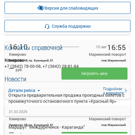
—
Продажа билетов
руб.
Версия для слабовидящих
прекращена
Подробнее
Детали рейса
Служба поддержки
о маршруте
16:10
16:55
Контакты справочной
10 авг
Кемерово
Мариинский поворот
Кемерово
Кемерово АВ, пр. Кузнецкий, 81
пов.Мариинский
+7 (3842) 78-00-08, +7 (3842) 28-81-84
—
руб.
Загрузить цену
Новости
Подробнее
Детали рейса
о маршруте
Открыта предварительная продажа проездных билетов с
промежуточного остановочного пункта «Красный Яр»
16:40
17:25
10 авг
31.03.2026
Кемерово
Мариинский поворот
Кемерово АВ, пр. Кузнецкий, 81
пов.Мариинский
Маршрут "Междуреченск - Караганда"
—
руб.