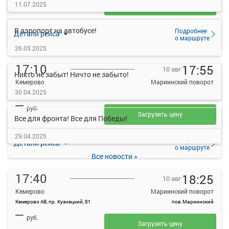
11.07.2025
Загрузить цену
В аэропорт на автобусе!
Подробнее
Детали рейса
о маршруте
26.05.2025
17:10
17:55
10 авг
Никто не забыт! Ничто не забыто!
Кемерово
Мариинский поворот
30.04.2025
Кемерово АВ, пр. Кузнецкий, 81
пов.Мариинский
—
руб.
Загрузить цену
Все для фронта! Все для Победы!
29.04.2025
Подробнее
Детали рейса
о маршруте
Все новости »
17:40
18:25
10 авг
Кемерово
Мариинский поворот
Кемерово АВ, пр. Кузнецкий, 81
пов.Мариинский
—
руб.
Загрузить цену