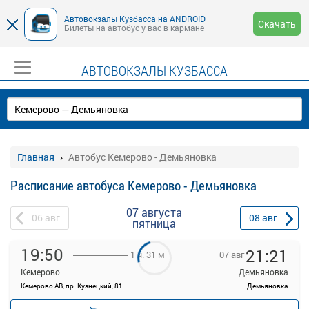
Автовокзалы Кузбасса на ANDROID
Скачать
Билеты на автобус у вас в кармане
АВТОВОКЗАЛЫ КУЗБАССА
Главная
Автобус Кемерово - Демьяновка
Расписание автобуса Кемерово - Демьяновка
07 августа
06
авг
08
авг
пятница
19:50
21:21
07 авг
1 ч. 31 м
Кемерово
Демьяновка
Кемерово АВ, пр. Кузнецкий, 81
Демьяновка
—
руб.