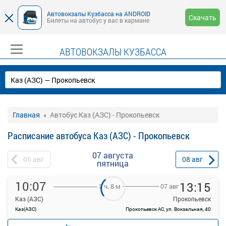
Автовокзалы Кузбасса на ANDROID
Скачать
Билеты на автобус у вас в кармане
АВТОВОКЗАЛЫ КУЗБАССА
Главная
Автобус Каз (АЗС) - Прокопьевск
Расписание автобуса Каз (АЗС) - Прокопьевск
07 августа
06
авг
08
авг
пятница
10:07
13:15
07 авг
3 ч. 8 м
Каз (АЗС)
Прокопьевск
Каз(АЗС)
Прокопьевск АС, ул. Вокзальная, 40
—
руб.