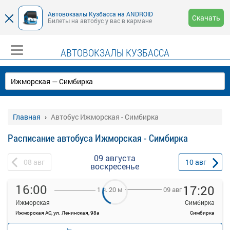
Автовокзалы Кузбасса на ANDROID
Скачать
Билеты на автобус у вас в кармане
АВТОВОКЗАЛЫ КУЗБАССА
Главная
Автобус Ижморская - Симбирка
Расписание автобуса Ижморская - Симбирка
09 августа
08
авг
10
авг
воскресенье
16:00
17:20
09 авг
1 ч. 20 м
Ижморская
Симбирка
Ижморская АС, ул. Ленинская, 98а
Симбирка
—
руб.