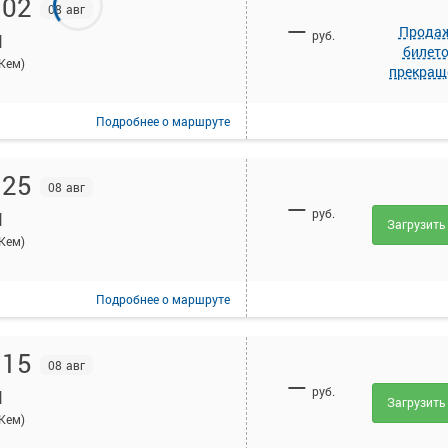
:02
08 авг
—
Прода
руб.
П
билет
Кем)
прекращ
Подробнее
о маршруте
:25
08 авг
—
руб.
П
Загрузить
Кем)
Подробнее
о маршруте
:15
08 авг
—
руб.
П
Загрузить
Кем)