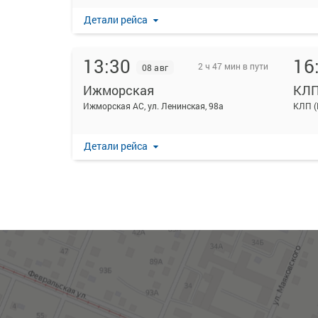
Детали рейса
13:30
16
2 ч 47 мин в пути
08 авг
Ижморская
КЛ
Ижморская АС, ул. Ленинская, 98а
КЛП (
Детали рейса