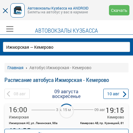
Автовокзалы Кузбасса на ANDROID
Скачать
Билеты на автобус у вас в кармане
АВТОВОКЗАЛЫ КУЗБАССА
Главная
Автобус Ижморская - Кемерово
Расписание автобуса Ижморская - Кемерово
09 августа
08
авг
10
авг
воскресенье
16:00
19:15
09 авг
3 ч. 15 м
Ижморская
Кемерово
Ижморская АС, ул. Ленинская, 98а
Кемерово АВ, пр. Кузнецкий, 81
494.55
Продажа билетов
руб.