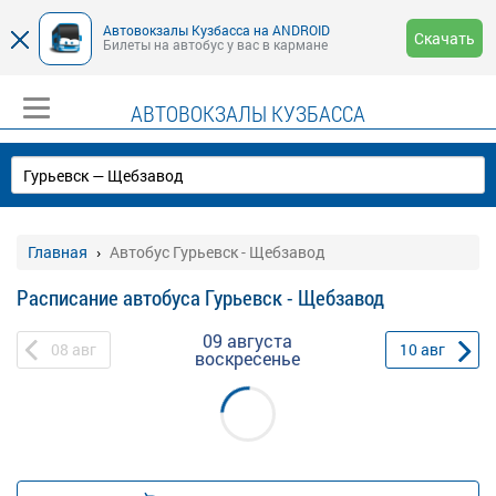
Автовокзалы Кузбасса на ANDROID
Скачать
Билеты на автобус у вас в кармане
АВТОВОКЗАЛЫ КУЗБАССА
Главная
Автобус Гурьевск - Щебзавод
Расписание автобуса Гурьевск - Щебзавод
09 августа
08
авг
10
авг
воскресенье