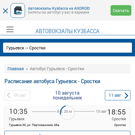
Автовокзалы Кузбасса на ANDROID
Скачать
Билеты на автобус у вас в кармане
АВТОВОКЗАЛЫ КУЗБАССА
Главная
Автобус Гурьевск - Сростки
Расписание автобуса Гурьевск - Сростки
10 августа
09
авг
11
авг
понедельник
10:35
18:55
10 авг
8 ч. 20 м
Гурьевск
Сростки
Гурьевск АС, ул. Партизанская, 49а
Сростки
—
руб.