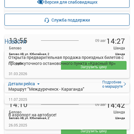
Версия для слабовидящих
прекращена
Подробнее
Детали рейса
Служба поддержки
о маршруте
13:55
14:27
Новости
09 авг
Белово
Шанда
Белово АВ, ул. Юбилейная, 2
Шанда
Открыта предварительная продажа проездных билетов с
—
промежуточного остановочного пункта «Красный Яр»
руб.
Загрузить цену
31.03.2026
Подробнее
Детали рейса
о маршруте
Маршрут "Междуреченск - Караганда"
11.07.2025
14:10
14:42
09 авг
Белово
Шанда
В аэропорт на автобусе!
Белово АВ, ул. Юбилейная, 2
Шанда
—
26.05.2025
руб.
Загрузить цену