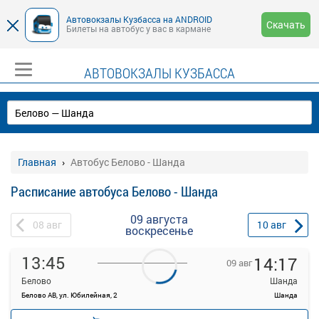
Автовокзалы Кузбасса на ANDROID
Скачать
Билеты на автобус у вас в кармане
АВТОВОКЗАЛЫ КУЗБАССА
Главная
Автобус Белово - Шанда
Расписание автобуса Белово - Шанда
09 августа
08
авг
10
авг
воскресенье
13:45
14:17
09 авг
Белово
Шанда
Белово АВ, ул. Юбилейная, 2
Шанда
—
Продажа билетов
руб.