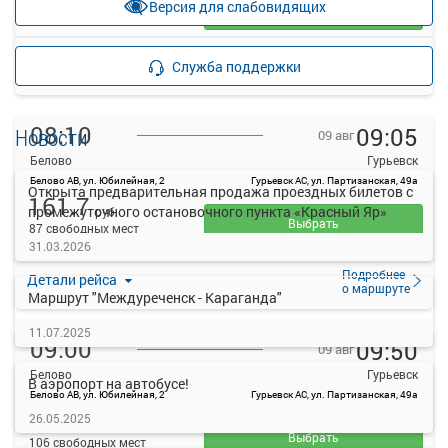
Версия для слабовидящих
Выбрать
52 свободных мест
Подробнее
Детали рейса
Служба поддержки
о маршруте
08:10
09:05
Новости
09 авг
Белово
Гурьевск
Белово АВ, ул. Юбилейная, 2
Гурьевск АС, ул. Партизанская, 49а
Открыта предварительная продажа проездных билетов с
161.7
промежуточного остановочного пункта «Красный Яр»
руб.
Выбрать
87 свободных мест
31.03.2026
Подробнее
Детали рейса
о маршруте
Маршрут "Междуреченск - Караганда"
11.07.2025
09:00
09:50
09 авг
Белово
Гурьевск
В аэропорт на автобусе!
Белово АВ, ул. Юбилейная, 2
Гурьевск АС, ул. Партизанская, 49а
161.7
26.05.2025
руб.
Выбрать
106 свободных мест