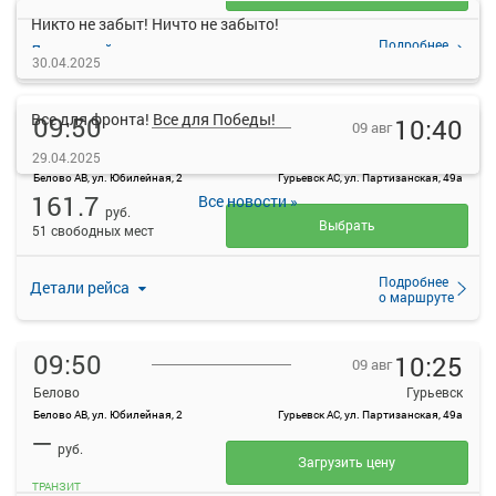
Никто не забыт! Ничто не забыто!
Подробнее
Детали рейса
о маршруте
30.04.2025
Все для фронта! Все для Победы!
09:50
10:40
09 авг
Белово
Гурьевск
29.04.2025
Белово АВ, ул. Юбилейная, 2
Гурьевск АС, ул. Партизанская, 49а
161.7
Все новости »
руб.
Выбрать
51 свободных мест
Подробнее
Детали рейса
о маршруте
09:50
10:25
09 авг
Белово
Гурьевск
Белово АВ, ул. Юбилейная, 2
Гурьевск АС, ул. Партизанская, 49а
—
руб.
Загрузить цену
ТРАНЗИТ