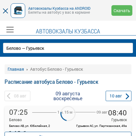
Автовокзалы Кузбасса на ANDROID
Скачать
Билеты на автобус у вас в кармане
АВТОВОКЗАЛЫ КУЗБАССА
Главная
Автобус Белово - Гурьевск
Расписание автобуса Белово - Гурьевск
09 августа
08
авг
10
авг
воскресенье
07:25
08:40
09 авг
1 ч. 15 м
Белово
Гурьевск
Белово АВ, ул. Юбилейная, 2
Гурьевск АС, ул. Партизанская, 49а
149.1
руб.