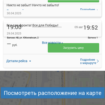
Никто не забыт! Ничто не забыто!
Подробнее
Детали рейса
о маршруте
30.04.2025
Все для фронта! Все для Победы!
19:00
19:52
09 авг
Белово
Евтино 1
29.04.2025
Белово АВ, ул. Юбилейная, 2
Евтино 1
—
Все новости »
руб.
Загрузить цену
Подробнее
Детали рейса
о маршруте
Посмотреть расположение на карте