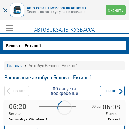
Автовокзалы Кузбасса на ANDROID
Скачать
Билеты на автобус у вас в кармане
АВТОВОКЗАЛЫ КУЗБАССА
Главная
Автобус Белово - Евтино 1
Расписание автобуса Белово - Евтино 1
09 августа
08
авг
10
авг
воскресенье
05:20
06:08
09 авг
Белово
Евтино 1
Белово АВ, ул. Юбилейная, 2
Евтино 1
—
руб.