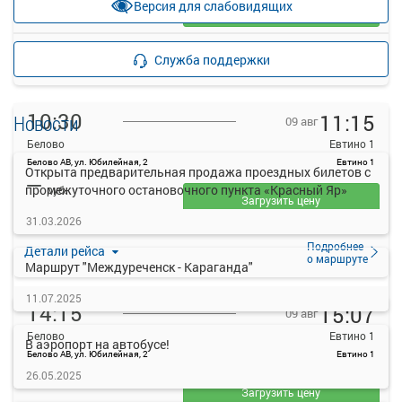
Версия для слабовидящих
Загрузить цену
Подробнее
Детали рейса
Служба поддержки
о маршруте
10:30
11:15
Новости
09 авг
Белово
Евтино 1
Белово АВ, ул. Юбилейная, 2
Евтино 1
Открыта предварительная продажа проездных билетов с
—
промежуточного остановочного пункта «Красный Яр»
руб.
Загрузить цену
31.03.2026
Подробнее
Детали рейса
о маршруте
Маршрут "Междуреченск - Караганда"
11.07.2025
14:15
15:07
09 авг
Белово
Евтино 1
В аэропорт на автобусе!
Белово АВ, ул. Юбилейная, 2
Евтино 1
—
26.05.2025
руб.
Загрузить цену