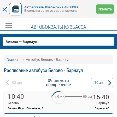
Автовокзалы Кузбасса на ANDROID
Скачать
Билеты на автобус у вас в кармане
АВТОВОКЗАЛЫ КУЗБАССА
Главная
Автобус Белово - Барнаул
Расписание автобуса Белово - Барнаул
09 августа
08
авг
10
авг
воскресенье
10:40
15:40
09 авг
5 ч. 0 м
Белово
Барнаул
Белово АВ, ул. Юбилейная, 2
Барнаул АВ
1578.15
Продажа билетов
руб.