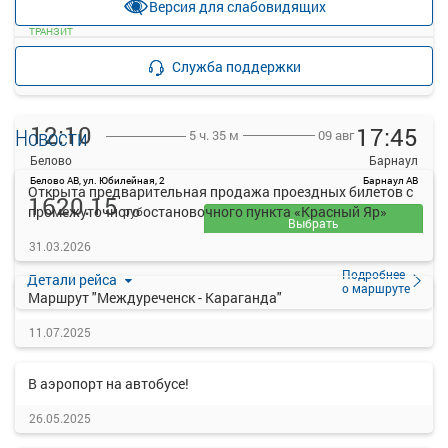
Версия для слабовидящих
прекращена
ТРАНЗИТ
Подробнее
Детали рейса
Служба поддержки
о маршруте
12:10
17:45
Новости
09 авг
5 ч. 35 м
Белово
Барнаул
Белово АВ, ул. Юбилейная, 2
Барнаул АВ
Открыта предварительная продажа проездных билетов с
1620.15
промежуточного остановочного пункта «Красный Яр»
руб.
Выбрать
31.03.2026
ТРАНЗИТ
Подробнее
Детали рейса
о маршруте
Маршрут "Междуреченск - Караганда"
11.07.2025
В аэропорт на автобусе!
26.05.2025