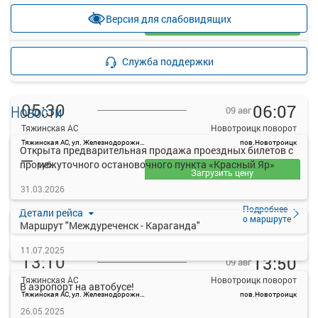
—
руб.
Версия для слабовидящих
Загрузить цену
Подробнее
Детали рейса
Служба поддержки
о маршруте
05:30
06:07
Новости
09 авг
Тяжинская АС
Новотроицк поворот
Тяжинская АС, ул. Железнодорожная, 14
пов.Новотроицк
Открыта предварительная продажа проездных билетов с
—
промежуточного остановочного пункта «Красный Яр»
руб.
Загрузить цену
31.03.2026
Подробнее
Детали рейса
о маршруте
Маршрут "Междуреченск - Караганда"
11.07.2025
13:10
13:50
09 авг
Тяжинская АС
Новотроицк поворот
В аэропорт на автобусе!
Тяжинская АС, ул. Железнодорожная, 14
пов.Новотроицк
—
26.05.2025
руб.