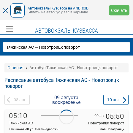
Автовокзалы Кузбасса на ANDROID
Скачать
Билеты на автобус у вас в кармане
АВТОВОКЗАЛЫ КУЗБАССА
Главная
Автобус Тяжинская АС - Новотроицк поворот
Расписание автобуса Тяжинская АС - Новотроицк
поворот
09 августа
08
авг
10
авг
воскресенье
05:10
05:50
09 авг
Тяжинская АС
Новотроицк поворот
Тяжинская АС, ул. Железнодорожная, 14
пов.Новотроицк