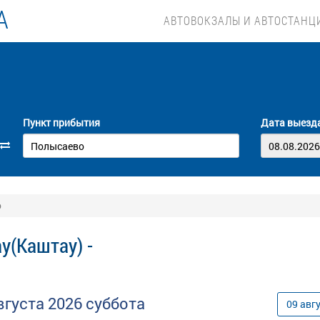
А
АВТОВОКЗАЛЫ И АВТОСТАНЦ
Пункт прибытия
Дата выезд
о
у(Каштау) -
вгуста
2026
суббота
09
авг