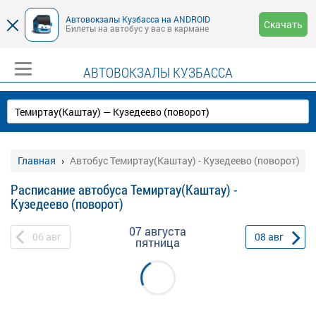
Автовокзалы Кузбасса на ANDROID
Скачать
Билеты на автобус у вас в кармане
АВТОВОКЗАЛЫ КУЗБАССА
Главная
Автобус Темиртау(Каштау) - Кузедеево (поворот)
Расписание автобуса Темиртау(Каштау) -
Кузедеево (поворот)
07 августа
06
авг
08
авг
пятница