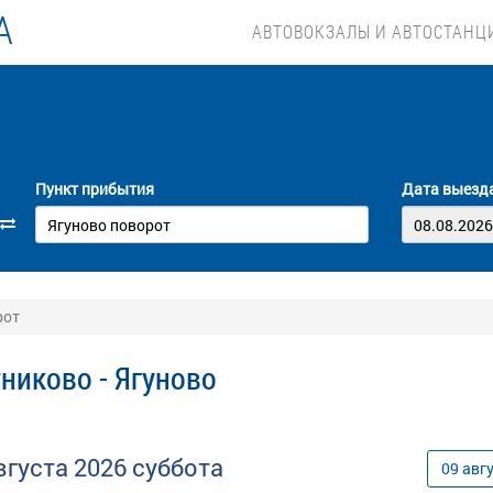
А
АВТОВОКЗАЛЫ И АВТОСТАНЦ
Пункт прибытия
Дата выезд
рот
никово - Ягуново
вгуста
2026
суббота
09
авг