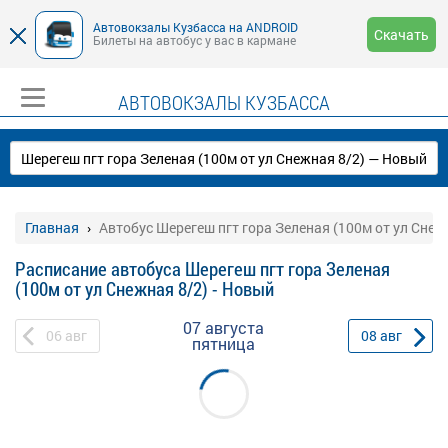
Автовокзалы Кузбасса на ANDROID
Скачать
Билеты на автобус у вас в кармане
АВТОВОКЗАЛЫ КУЗБАССА
Главная
Автобус Шерегеш пгт гора Зеленая (100м от ул Снеж
Расписание автобуса Шерегеш пгт гора Зеленая
(100м от ул Снежная 8/2) - Новый
07 августа
06
авг
08
авг
пятница