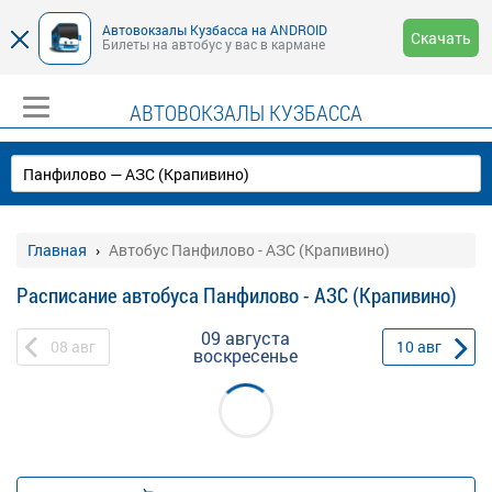
Автовокзалы Кузбасса на ANDROID
Скачать
Билеты на автобус у вас в кармане
АВТОВОКЗАЛЫ КУЗБАССА
Главная
Автобус Панфилово - АЗС (Крапивино)
Расписание автобуса Панфилово - АЗС (Крапивино)
09 августа
08
авг
10
авг
воскресенье