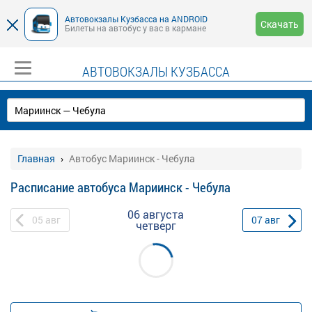
Автовокзалы Кузбасса на ANDROID
Скачать
Билеты на автобус у вас в кармане
АВТОВОКЗАЛЫ КУЗБАССА
Главная
Автобус Мариинск - Чебула
Расписание автобуса Мариинск - Чебула
06 августа
05
авг
07
авг
четверг