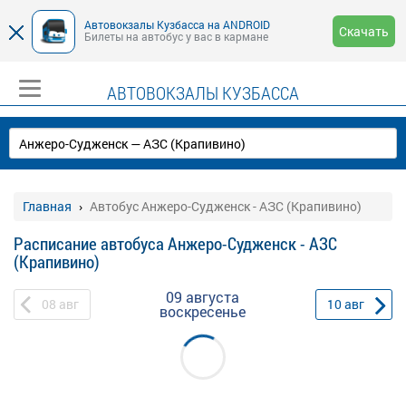
Автовокзалы Кузбасса на ANDROID
Скачать
Билеты на автобус у вас в кармане
АВТОВОКЗАЛЫ КУЗБАССА
Главная
Автобус Анжеро-Судженск - АЗС (Крапивино)
Расписание автобуса Анжеро-Судженск - АЗС
(Крапивино)
09 августа
08
авг
10
авг
воскресенье